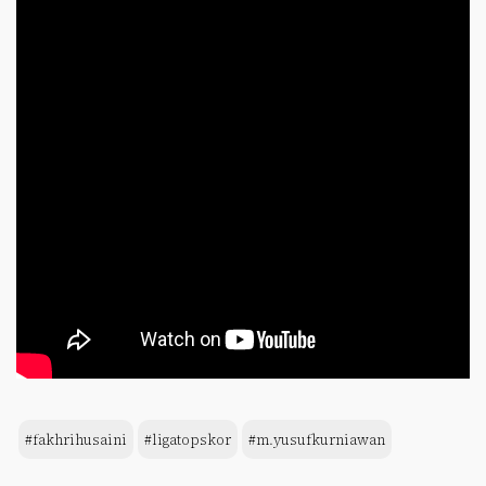
#fakhrihusaini
#ligatopskor
#m.yusufkurniawan