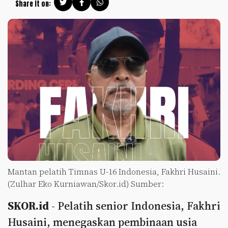
Share it on:
Mantan pelatih Timnas U-16 Indonesia, Fakhri Husaini.
(Zulhar Eko Kurniawan/Skor.id) Sumber:
SKOR.id
- Pelatih senior Indonesia, Fakhri
Husaini, menegaskan pembinaan usia