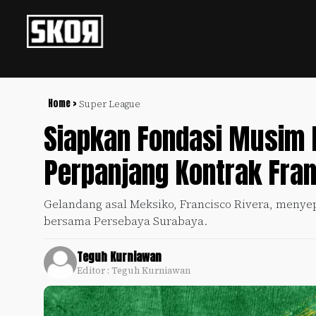
+
Football
Privacy
Policy
Home >
Super League
Siapkan Fondasi Musim 
+
Pedoman
Culture
Pemberitaan
Perpanjang Kontrak Fran
Media
Sports
+
Siber
Update
Gelandang asal Meksiko, Francisco Rivera, menye
Disclaimer
bersama Persebaya Surabaya.
Timnas
Tentang
Indonesia
Kami
Teguh Kurniawan
SKOR
Editor : Teguh Kurniawan
SPECIAL
Video