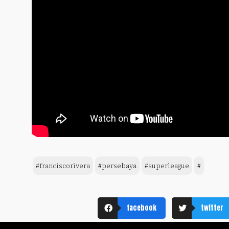
#franciscorivera
#persebaya
#superleague
#
facebook
twitter