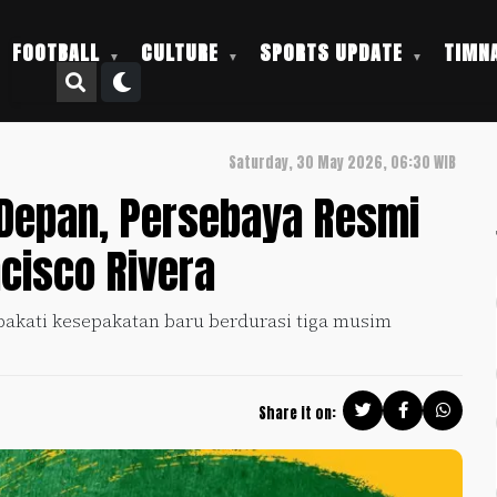
FOOTBALL
CULTURE
SPORTS UPDATE
TIMNA
Saturday, 30 May 2026, 06:30 WIB
Depan, Persebaya Resmi
cisco Rivera
pakati kesepakatan baru berdurasi tiga musim
Share it on: