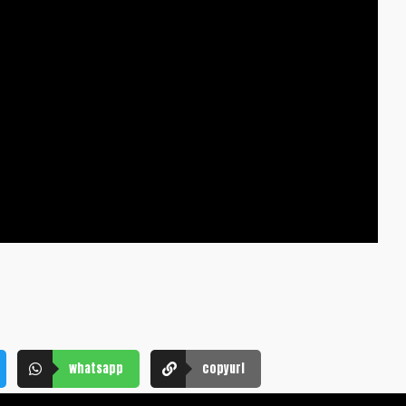
whatsapp
copyurl