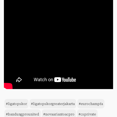
#ligatopskor
#ligatopskorgreaterjakarta
#eurochampfa
#bandungprounited
#novaariantoacpro
#csprivate