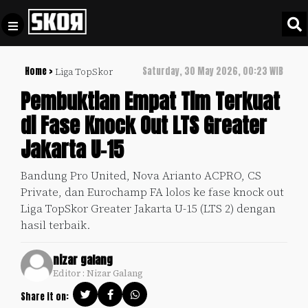
Home >
Saturday, 30 May 2026, 00:23 WIB
Liga TopSkor
+
Football
Privacy
Pembuktian Empat Tim Terkuat
Policy
di Fase Knock Out LTS Greater
+
Pedoman
Culture
Jakarta U-15
Pemberitaan
Media
Sports
+
Bandung Pro United, Nova Arianto ACPRO, CS
Siber
Update
Private, dan Eurochamp FA lolos ke fase knock out
Disclaimer
Liga TopSkor Greater Jakarta U-15 (LTS 2) dengan
Timnas
hasil terbaik.
Tentang
Indonesia
Kami
nizar galang
SKOR
Editor : Nizar Galang
SPECIAL
Share it on:
Video