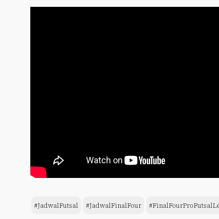
#JadwalFutsal
#JadwalFinalFour
#FinalFourProFutsalL