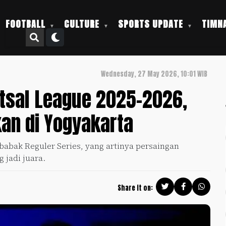
FOOTBALL
CULTURE
SPORTS UPDATE
TIMNA
Wednesday, 27 May 2026, 10:01 WIB
utsal League 2025-2026,
kan di Yogyakarta
babak Reguler Series, yang artinya persaingan
 jadi juara.
Share it on: