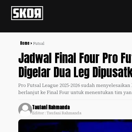
+
Football
Privacy
Policy
Home >
Futsal
Jadwal Final Four Pro F
+
Pedoman
Culture
Pemberitaan
Digelar Dua Leg Dipusat
Media
Sports
+
Siber
Update
Pro Futsal League 2025-2026 sudah menyelesaikan 
Disclaimer
berlanjut ke Final Four untuk menentukan tim yang
Timnas
Tentang
Indonesia
Kami
Taufani Rahmanda
SKOR
Editor : Taufani Rahmanda
SPECIAL
Video