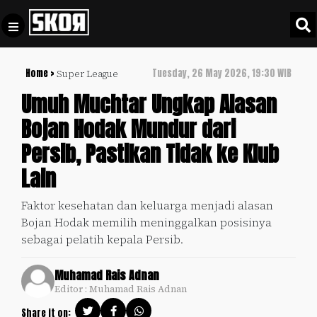
Home >
Tuesday, 26 May 2026, 19:30 WIB
Super League
+
Football
Privacy
Umuh Muchtar Ungkap Alasan
Policy
Bojan Hodak Mundur dari
+
Pedoman
Culture
Persib, Pastikan Tidak ke Klub
Pemberitaan
Media
Lain
Sports
+
Siber
Update
Faktor kesehatan dan keluarga menjadi alasan
Disclaimer
Bojan Hodak memilih meninggalkan posisinya
Timnas
Tentang
sebagai pelatih kepala Persib.
Indonesia
Kami
SKOR
Muhamad Rais Adnan
SPECIAL
Editor : Muhamad Rais Adnan
Video
Share it on: