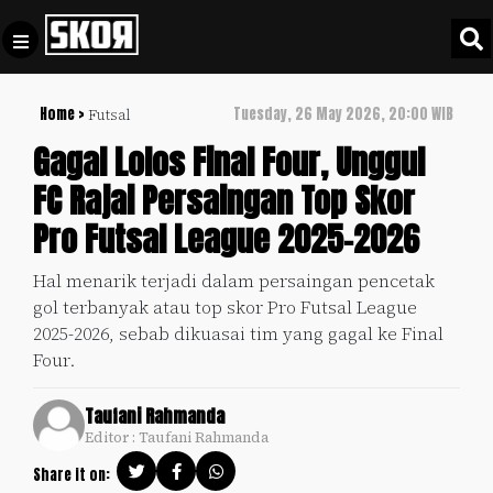
Home >
Tuesday, 26 May 2026, 20:00 WIB
Futsal
+
Football
Privacy
Gagal Lolos Final Four, Unggul
Policy
FC Rajai Persaingan Top Skor
+
Pedoman
Culture
Pro Futsal League 2025-2026
Pemberitaan
Media
Sports
+
Hal menarik terjadi dalam persaingan pencetak
Siber
Update
gol terbanyak atau top skor Pro Futsal League
Disclaimer
2025-2026, sebab dikuasai tim yang gagal ke Final
Timnas
Four.
Tentang
Indonesia
Kami
Taufani Rahmanda
SKOR
Editor : Taufani Rahmanda
SPECIAL
Share it on:
Video