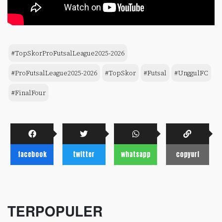
#TopSkorProFutsalLeague2025-2026
#ProFutsalLeague2025-2026
#TopSkor
#Futsal
#UnggulFC
#FinalFour
facebook
twitter
whatsapp
copyurl
TERPOPULER