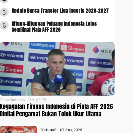
Update Bursa Transfer Liga Inggris 2026-2027
5
Hitung-Hitungan Peluang Indonesia Lolos
6
Semifinal Piala AFF 2026
Timnas Indonesia - 08 Aug 2026
Kegagalan Timnas Indonesia di Piala AFF 2026
Dinilai Pengamat Bukan Tolok Ukur Utama
National - 07 Aug 2026