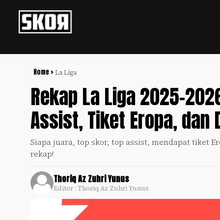
+
Football
Privacy
Policy
Home >
La Liga
Rekap La Liga 2025-2026
+
Pedoman
Culture
Pemberitaan
Assist, Tiket Eropa, dan
Media
Sports
+
Siber
Update
Siapa juara, top skor, top assist, mendapat tiket E
Disclaimer
rekap!
Timnas
Tentang
Indonesia
Kami
Thoriq Az Zuhri Yunus
SKOR
Editor : Thoriq Az Zuhri Yunus
SPECIAL
Video