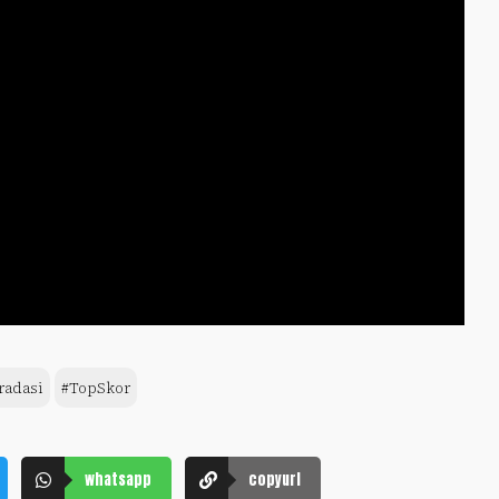
radasi
#TopSkor
whatsapp
copyurl