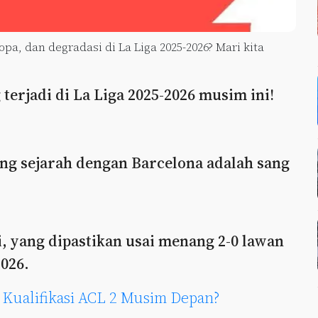
ropa, dan degradasi di La Liga 2025-2026? Mari kita
 terjadi di La Liga 2025-2026 musim ini!
ang sejarah dengan Barcelona adalah sang
i, yang dipastikan usai menang 2-0 lawan
2026.
f Kualifikasi ACL 2 Musim Depan?