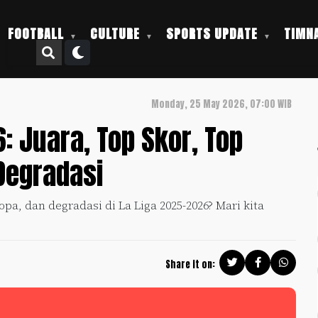
FOOTBALL
CULTURE
SPORTS UPDATE
TIMNA
Monday, 25 May 2026, 07:00 WIB
: Juara, Top Skor, Top
 Degradasi
ropa, dan degradasi di La Liga 2025-2026? Mari kita
Share it on: