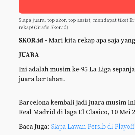
Siapa juara, top skor, top assist, mendapat tiket E
rekap! (Grafis Skor.id)
SKOR.id -
Mari kita rekap apa saja yang
JUARA
Ini adalah musim ke-95 La Liga sepanj
juara bertahan.
Barcelona kembali jadi juara musim in
Real Madrid di laga El Clasico, 10 Mei 
Baca Juga:
Siapa Lawan Persib di Playof