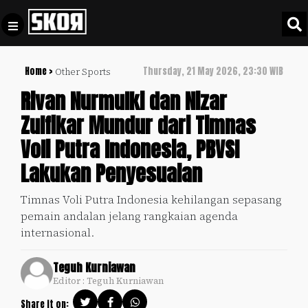
Home >
Thursday, 21 May 2026, 23:30 WIB
Other Sports
+
Football
Privacy
Rivan Nurmulki dan Nizar
Policy
Zulfikar Mundur dari Timnas
+
Pedoman
Culture
Voli Putra Indonesia, PBVSI
Pemberitaan
Media
Lakukan Penyesuaian
Sports
+
Siber
Update
Timnas Voli Putra Indonesia kehilangan sepasang
Disclaimer
pemain andalan jelang rangkaian agenda
Timnas
Tentang
internasional.
Indonesia
Kami
SKOR
Teguh Kurniawan
SPECIAL
Editor : Teguh Kurniawan
Video
Share it on: