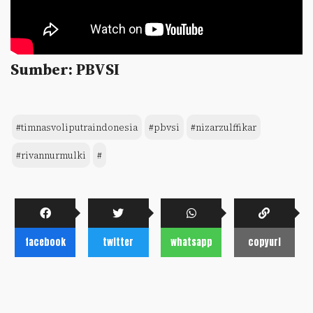
Sumber: PBVSI
#timnasvoliputraindonesia
#pbvsi
#nizarzulffikar
#rivannurmulki
#
facebook
twitter
whatsapp
copyurl