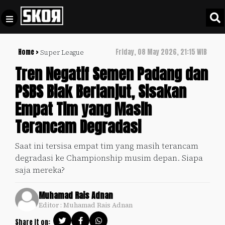
Home >
Friday, 08 May 2026, 21:15 WIB
Super League
+
Football
Privacy
Tren Negatif Semen Padang dan
Policy
PSBS Biak Berlanjut, Sisakan
+
Pedoman
Culture
Empat Tim yang Masih
Pemberitaan
Media
Terancam Degradasi
Sports
+
Siber
Update
Saat ini tersisa empat tim yang masih terancam
Disclaimer
degradasi ke Championship musim depan. Siapa
Timnas
Tentang
saja mereka?
Indonesia
Kami
SKOR
Muhamad Rais Adnan
SPECIAL
Editor : Muhamad Rais Adnan
Video
Share it on: