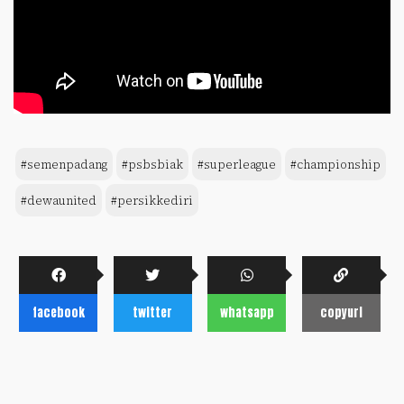
#semenpadang
#psbsbiak
#superleague
#championship
#dewaunited
#persikkediri
facebook
twitter
whatsapp
copyurl