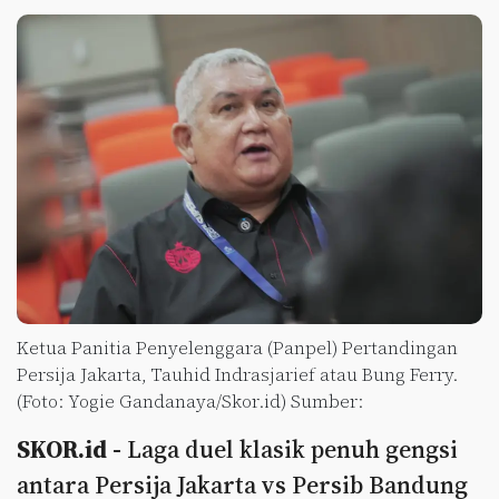
Ketua Panitia Penyelenggara (Panpel) Pertandingan
Persija Jakarta, Tauhid Indrasjarief atau Bung Ferry.
(Foto: Yogie Gandanaya/Skor.id) Sumber:
SKOR.id -
Laga duel klasik penuh gengsi
antara Persija Jakarta vs Persib Bandung