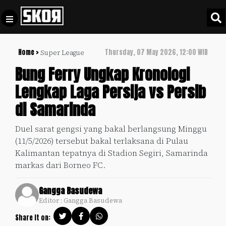
Home >
Thursday, 07 May 2026, 12:00 WIB
Super League
+
Football
Privacy
Bung Ferry Ungkap Kronologi
Policy
Lengkap Laga Persija vs Persib
+
Pedoman
Culture
di Samarinda
Pemberitaan
Media
Sports
+
Duel sarat gengsi yang bakal berlangsung Minggu
Siber
Update
(11/5/2026) tersebut bakal terlaksana di Pulau
Disclaimer
Kalimantan tepatnya di Stadion Segiri, Samarinda
Timnas
markas dari Borneo FC.
Tentang
Indonesia
Kami
Gangga Basudewa
SKOR
Editor : Gangga Basudewa
SPECIAL
Share it on:
Video