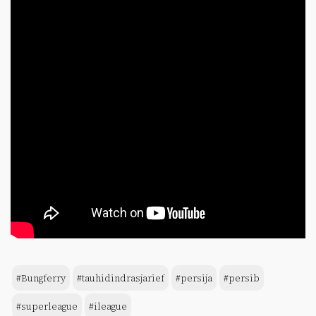
#Bungferry
#tauhidindrasjarief
#persija
#persib
#superleague
#ileague