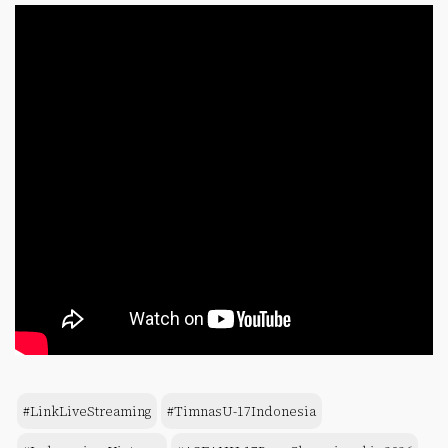
#LinkLiveStreaming
#TimnasU-17Indonesia