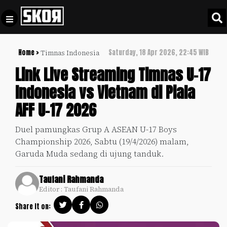
Home >
Saturday, 18 Apr 2026, 22:45 WIB
Timnas Indonesia
+
Football
Privacy
Link Live Streaming Timnas U-17
Policy
Indonesia vs Vietnam di Piala
+
Pedoman
Culture
AFF U-17 2026
Pemberitaan
Media
Sports
+
Duel pamungkas Grup A ASEAN U-17 Boys
Siber
Update
Championship 2026, Sabtu (19/4/2026) malam,
Disclaimer
Garuda Muda sedang di ujung tanduk.
Timnas
Tentang
Indonesia
Taufani Rahmanda
Kami
Editor : Taufani Rahmanda
SKOR
SPECIAL
Share it on:
Video