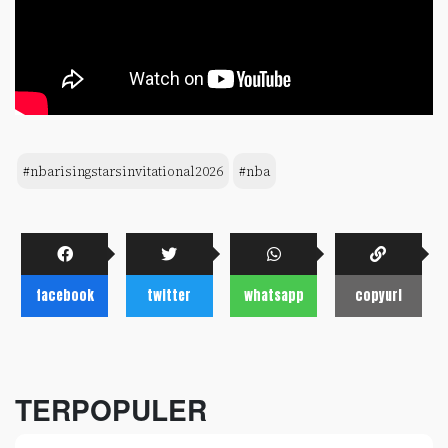
#nbarisingstarsinvitational2026
#nba
facebook
twitter
whatsapp
copyurl
TERPOPULER