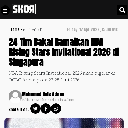
Home >
Friday, 17 Apr 2026, 15:00 WIB
Basketball
+
Football
Privacy
24 Tim Bakal Ramaikan NBA
Policy
Rising Stars Invitational 2026 di
+
Pedoman
Culture
Singapura
Pemberitaan
Media
Sports
+
NBA Rising Stars Invitational 2026 akan digelar di
Siber
Update
OCBC Arena pada 22-28 Juni 2026.
Disclaimer
Timnas
Muhamad Rais Adnan
Tentang
Indonesia
Editor : Muhamad Rais Adnan
Kami
SKOR
Share it on:
SPECIAL
Video