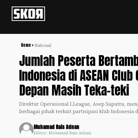
+
Football
Privacy
Policy
Home >
National
Jumlah Peserta Bertamba
+
Pedoman
Culture
Pemberitaan
Indonesia di ASEAN Clu
Media
Sports
+
Siber
Update
Depan Masih Teka-teki
Disclaimer
Timnas
Tentang
Direktur Operasional I.League, Asep Saputra, m
Indonesia
Kami
berbagai pihak terkait partisipasi klub Indonesi
SKOR
SPECIAL
Muhamad Rais Adnan
Editor : Muhamad Rais Adnan
Video