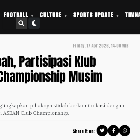
FOOTBALL
CULTURE
SPORTS UPDATE
TIMNA
Friday, 17 Apr 2026, 14:00 WIB
h, Partisipasi Klub
b Championship Musim
engungkapkan pihaknya sudah berkomunikasi dengan
a di ASEAN Club Championship.
Share it on: