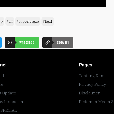
ip
#aff
#superleague
#liga1
whatsapp
copyurl
nel
Pages
all
Tentang Kami
re
Privacy Policy
s Update
Disclaimer
s Indonesia
Pedoman Media S
 SPECIAL