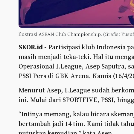
Ilustrasi ASEAN Club Championship. (Grafis: Yusuf
SKOR.id -
Partisipasi klub Indonesia 
masih menjadi teka-teki. Hal itu meng
Operasional I.League, Asep Saputra, s
PSSI Pers di GBK Arena, Kamis (16/4/2
Menurut Asep, I.League sudah berkomu
ini. Mulai dari SPORTFIVE, PSSI, hing
“Intinya memang, kalau bicara skeman
bertambah jadi 14 tim. Kami tidak tahu
putuskan kemudian,” kata Asep.