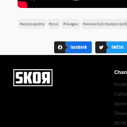
#asepsaputra
#pssi
#ileague
#aseanclubchampionsh
facebook
twitter
Chan
Footb
Cultu
Sport
Timna
SKOR