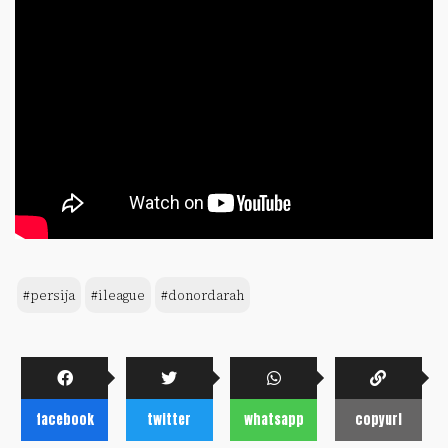
#persija
#ileague
#donordarah
facebook
twitter
whatsapp
copyurl