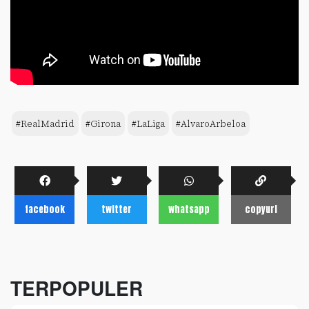
#RealMadrid
#Girona
#LaLiga
#AlvaroArbeloa
facebook
twitter
whatsapp
copyurl
TERPOPULER