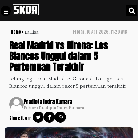
Home >
Friday, 10 Apr 2026, 11:20 WIB
La Liga
+
Football
Privacy
Real Madrid vs Girona: Los
Policy
Blancos Unggul dalam 5
+
Pedoman
Culture
Pertemuan Terakhir
Pemberitaan
Media
Sports
+
Jelang laga Real Madrid vs Girona di La Liga, Los
Siber
Update
Blancos unggul dalam rekor 5 pertemuan terakhir.
Disclaimer
Timnas
Pradipta Indra Kumara
Tentang
Indonesia
Editor : Pradipta Indra Kumara
Kami
SKOR
Share it on:
SPECIAL
Video