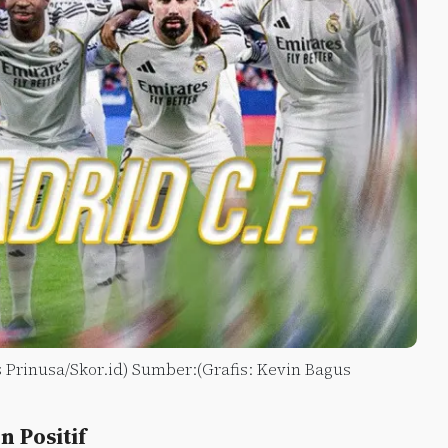
 Prinusa/Skor.id) Sumber:(Grafis: Kevin Bagus
 Positif