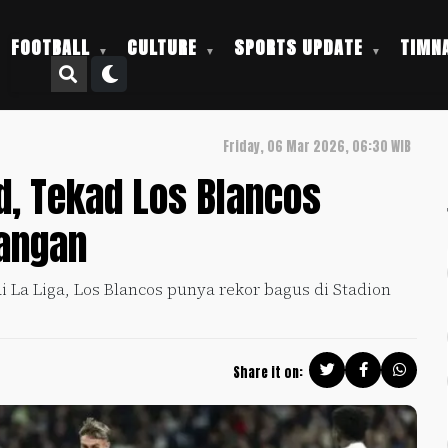
FOOTBALL
CULTURE
SPORTS UPDATE
TIMNA
Friday, 06 Mar 2026, 06:30 WIB
d, Tekad Los Blancos
angan
 La Liga, Los Blancos punya rekor bagus di Stadion
Share it on: