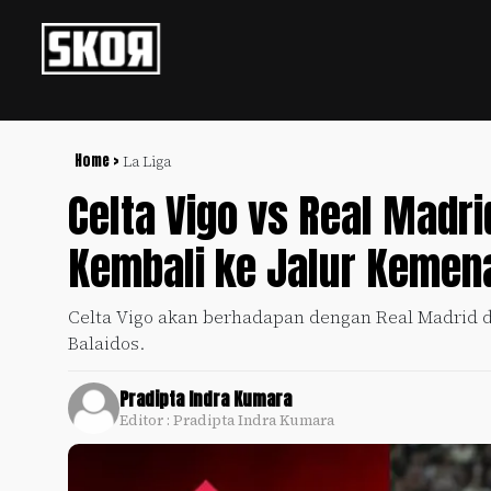
+
Football
Privacy
Policy
Home >
La Liga
Celta Vigo vs Real Madri
+
Pedoman
Culture
Pemberitaan
Kembali ke Jalur Kemen
Media
Sports
+
Siber
Update
Celta Vigo akan berhadapan dengan Real Madrid di
Disclaimer
Balaidos.
Timnas
Tentang
Indonesia
Kami
Pradipta Indra Kumara
SKOR
Editor : Pradipta Indra Kumara
SPECIAL
Video