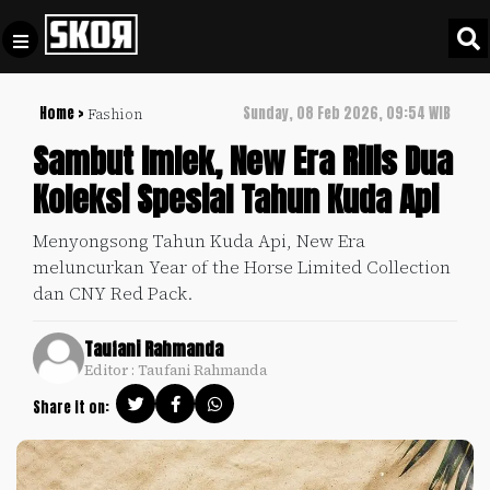
Home >
Sunday, 08 Feb 2026, 09:54 WIB
Fashion
+
Football
Privacy
Sambut Imlek, New Era Rilis Dua
Policy
Koleksi Spesial Tahun Kuda Api
+
Pedoman
Culture
Pemberitaan
Menyongsong Tahun Kuda Api, New Era
Media
meluncurkan Year of the Horse Limited Collection
Sports
+
Siber
dan CNY Red Pack.
Update
Disclaimer
Timnas
Taufani Rahmanda
Tentang
Indonesia
Editor : Taufani Rahmanda
Kami
Share it on:
SKOR
SPECIAL
Video