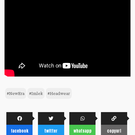
#NewEra
#Imlek
#Headwear
facebook
twitter
whatsapp
copyurl