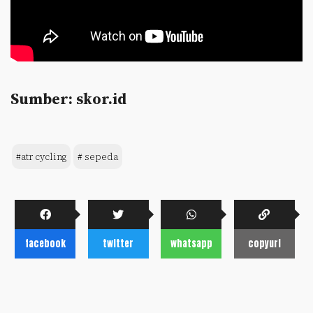
Sumber: skor.id
#atr cycling
# sepeda
facebook
twitter
whatsapp
copyurl