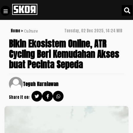
Home >
Tuesday, 02 Dec 2025, 14:24 WIB
Culture
+
Football
Privacy
Bikin Ekosistem Online, ATR
Policy
Cycling Beri Kemudahan Akses
+
Pedoman
Culture
buat Pecinta Sepeda
Pemberitaan
Media
Sports
+
Siber
Update
Teguh Kurniawan
Disclaimer
Timnas
Share it on:
Tentang
Indonesia
Kami
SKOR
SPECIAL
Video