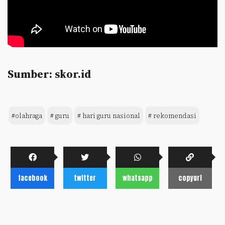
Sumber: skor.id
#olahraga
# guru
# hari guru nasional
# rekomendasi
facebook
twitter
whatsapp
copyurl