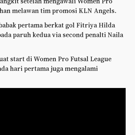
 bangkit setelah mengawali Women Pro
lahan melawan tim promosi KLN Angels.
babak pertama berkat gol Fitriya Hilda
pada paruh kedua via second penalti Naila
uat start di Women Pro Futsal League
pada hari pertama juga mengalami