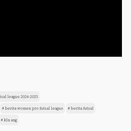
tsal league 2024-2025
# berita women pro futsal league
# berita futsal
# kln ang