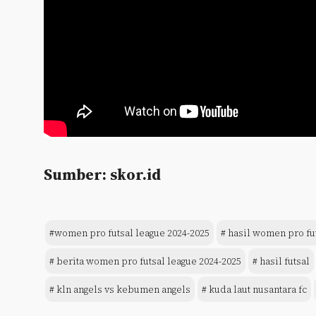
Sumber: skor.id
#women pro futsal league 2024-2025
# hasil women pro fu
# berita women pro futsal league 2024-2025
# hasil futsal
# kln angels vs kebumen angels
# kuda laut nusantara fc