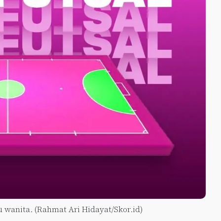
u wanita. (Rahmat Ari Hidayat/Skor.id)