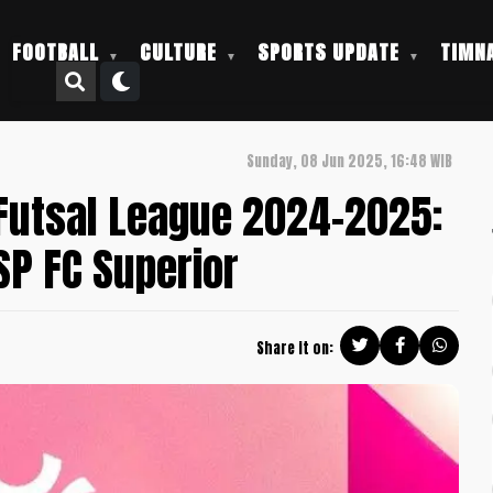
FOOTBALL
CULTURE
SPORTS UPDATE
TIMNA
Sunday, 08 Jun 2025, 16:48 WIB
Futsal League 2024-2025:
P FC Superior
Share it on: