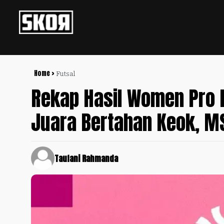
+
Football
Privacy
Policy
Home >
Futsal
Rekap Hasil Women Pro 
+
Pedoman
Culture
Pemberitaan
Juara Bertahan Keok, MS
Media
Sports
+
Siber
Update
Disclaimer
Timnas
Taufani Rahmanda
Tentang
Indonesia
Kami
SKOR
SPECIAL
Video