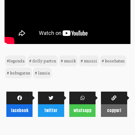
#legenda
# dolly parton
# musik
# musisi
# kesehatan
# kebugaran
# lansia
facebook
twitter
whatsapp
copyurl