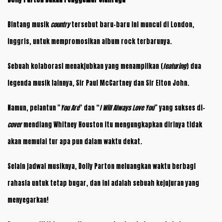
Bintang musik
country
tersebut baru-baru ini muncul di London,
Inggris, untuk mempromosikan album rock terbarunya.
Sebuah kolaborasi menakjubkan yang menampilkan (
featuring
) dua
legenda musik lainnya, Sir Paul McCartney dan Sir Elton John.
Namun, pelantun "
You Are
" dan “
I Will Always Love You
” yang sukses di-
cover
mendiang Whitney Houston itu mengungkapkan dirinya tidak
akan memulai tur apa pun dalam waktu dekat.
Selain jadwal musiknya, Dolly Parton meluangkan waktu berbagi
rahasia untuk tetap bugar, dan ini adalah sebuah kejujuran yang
menyegarkan!