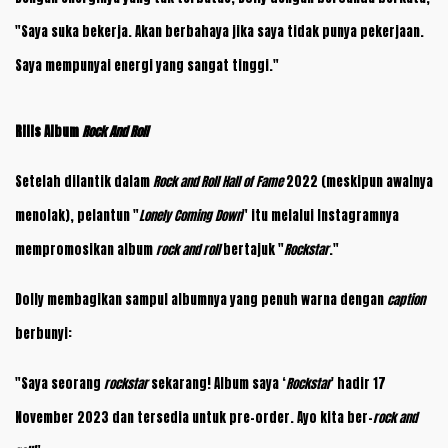
"Saya suka bekerja. Akan berbahaya jika saya tidak punya pekerjaan.
Saya mempunyai energi yang sangat tinggi."
Rilis Album
Rock And Roll
Setelah dilantik dalam
Rock and Roll Hall of Fame
2022 (meskipun awalnya
menolak), pelantun "
Lonely Coming Down
" itu melalui Instagramnya
mempromosikan album
rock and roll
bertajuk "
Rockstar
."
Dolly membagikan sampul albumnya yang penuh warna dengan
caption
berbunyi:
"Saya seorang
rockstar
sekarang! Album saya ‘
Rockstar
' hadir 17
November 2023 dan tersedia untuk pre-order. Ayo kita ber-
rock and