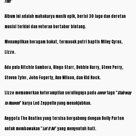
roll!
"
Album ini adalah mahakarya musik epik, berisi 30 lagu dan deretan
musisi terkini dan veteran bertabur bintang.
Menampilkan beragam bakat, termasuk putri baptis Miley Cyrus,
Lizzo.
Ada pula Ritchie Sambora, Ringo Starr, Debbie Harry, Steve Perry,
Steven Tyler, John Fogerty, Ann Wilson, dan Kid Rock.
Lizzo memamerkan keterampilan serulingnya pada
cover
lagu "
Stairway
to Heaven
" karya Led Zeppelin yang menakjubkan.
Anggota The Beatles yang tersisa bergabung dengan Dolly Parton
untuk membawakan "
Let It Be
" yang menyentuh hati.