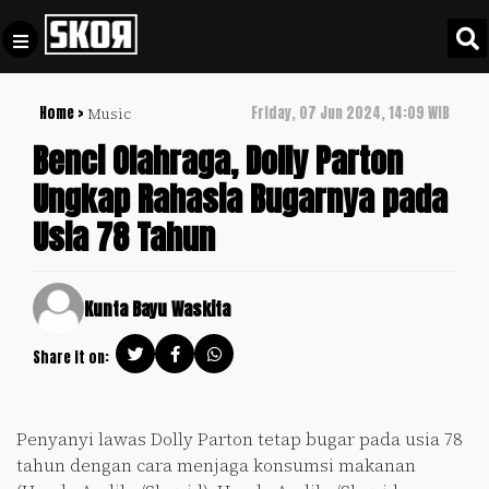
Home >
Friday, 07 Jun 2024, 14:09 WIB
Music
+
Football
Privacy
Benci Olahraga, Dolly Parton
Policy
Ungkap Rahasia Bugarnya pada
+
Pedoman
Culture
Usia 78 Tahun
Pemberitaan
Media
Sports
+
Siber
Update
Kunta Bayu Waskita
Disclaimer
Timnas
Share it on:
Tentang
Indonesia
Kami
SKOR
Penyanyi lawas Dolly Parton tetap bugar pada usia 78
SPECIAL
tahun dengan cara menjaga konsumsi makanan
Video