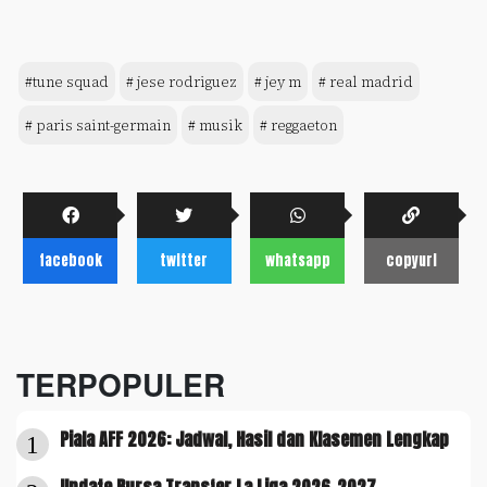
#tune squad
# jese rodriguez
# jey m
# real madrid
# paris saint-germain
# musik
# reggaeton
facebook
twitter
whatsapp
copyurl
TERPOPULER
Piala AFF 2026: Jadwal, Hasil dan Klasemen Lengkap
1