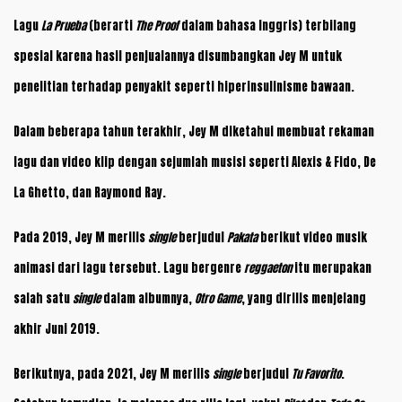
Lagu
La Prueba
(berarti
The Proof
dalam bahasa Inggris) terbilang
spesial karena hasil penjualannya disumbangkan Jey M untuk
penelitian terhadap penyakit seperti hiperinsulinisme bawaan.
Dalam beberapa tahun terakhir, Jey M diketahui membuat rekaman
lagu dan video klip dengan sejumlah musisi seperti Alexis & Fido, De
La Ghetto, dan Raymond Ray.
Pada 2019, Jey M merilis
single
berjudul
Pakata
berikut video musik
animasi dari lagu tersebut. Lagu bergenre
reggaeton
itu merupakan
salah satu
single
dalam albumnya,
Otro Game
, yang dirilis menjelang
akhir Juni 2019.
Berikutnya, pada 2021, Jey M merilis
single
berjudul
Tu Favorito
.