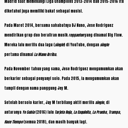
Madrid saat memenangi Liga Champions 2013-2014 dan 2015-2016 itu
diketahui juga memiliki bakat sebagai musisi.
Pada Maret 2014, bersama sahabatnya DJ Nuno, Jese Rodriguez
mendirikan grup duo beraliran musik
reggaeton
yang dinamai Big Flow.
Mereka lalu merilis dua lagu (
single
) di YouTube, dengan
single
pertama dinamai
La Mano Arriba
.
Pada November tahun yang sama, Jese Rodriguez mengumumkan akan
berkarier sebagai penyanyi solo. Pada 2015, ia mengumumkan akan
tampil dengan nama panggung Jey M.
Setelah bersolo karier, Jay M terbilang aktif merilis
single
, di
antaranya
Yo Sabia
(2016) lalu
Tarjeta Roja
,
La Esquinita
,
La Prueba
,
Trampa
,
Hace Tiempo
(semua 2018), dan masih banyak lagi.