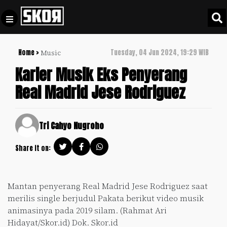
Home >
Tuesday, 04 Jun 2024, 19:29 WIB
Music
+
Football
Privacy
Karier Musik Eks Penyerang
Policy
Real Madrid Jese Rodriguez
+
Pedoman
Culture
Pemberitaan
Media
Sports
Tri Cahyo Nugroho
+
Siber
Update
Share it on:
Disclaimer
Timnas
Tentang
Indonesia
Kami
Mantan penyerang Real Madrid Jese Rodriguez saat
SKOR
merilis single berjudul Pakata berikut video musik
SPECIAL
animasinya pada 2019 silam. (Rahmat Ari
Hidayat/Skor.id) Dok. Skor.id
Video