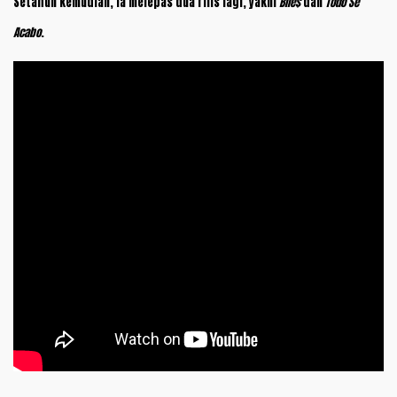
Setahun kemudian, ia melepas dua rilis lagi, yakni
Bile$
dan
Todo Se
Acabo
.