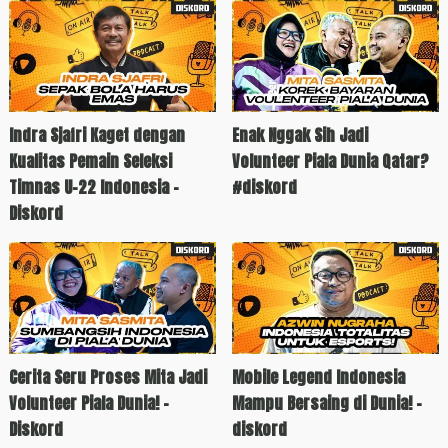
Indra Sjafri Kaget dengan
Enak Nggak Sih Jadi
Kualitas Pemain Seleksi
Volunteer Piala Dunia Qatar?
Timnas U-22 Indonesia -
#diskord
Diskord
Cerita Seru Proses Mita Jadi
Mobile Legend Indonesia
Volunteer Piala Dunia! -
Mampu Bersaing di Dunia! -
Diskord
diskord