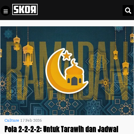
+
Football
Privacy
Policy
+
Pedoman
Culture
Pemberitaan
Media
Sports
+
Siber
Update
Disclaimer
Timnas
Tentang
Indonesia
Kami
SKOR
SPECIAL
Culture
17 Feb 2026
Pola 2-2-2-2: Untuk Tarawih dan Jadwal
Video